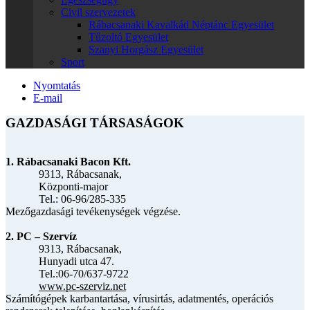
Civil szervezetek
Rábacsanaki Kavalkád Néptánc Egyesület
Tűzoltó Egyesület
Szanyi Horgász Egyesület
Sport
Nyomtatás
E-mail
GAZDASÁGI TÁRSASÁGOK
1. Rábacsanaki Bacon Kft.
9313, Rábacsanak,
Központi-major
Tel.: 06-96/285-335
Mezőgazdasági tevékenységek végzése.
2. PC – Szervíz
9313, Rábacsanak,
Hunyadi utca 47.
Tel.:06-70/637-9722
www.pc-szerviz.net
Számítógépek karbantartása, vírusirtás, adatmentés, operációs