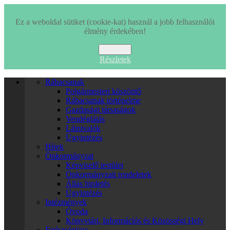
Ez a weboldal sütiket (cookie-kat) használ a jobb felhasználói
élmény érdekében!
Bezárás
Részletek
Rábacsanak
Polgármesteri köszöntő
Rábacsanak történelme
Gazdasági társaságok
Vendéglátás
Látnivalók
Ügyintézés
Hírek
Önkormányzat
Képviselő testület
Önkormányzati rendeletek
Állás hirdetés
Ügyintézés
Intézmények
Óvoda
Könyvtári, Információs és Közösségi Hely
Egészségügy